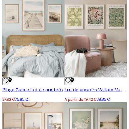
-50%
-50%
Plage Calme Lot de posters
Lot de posters William Morris
37,92 €
75,85 €
À partir de 19,42 €
38,85 €