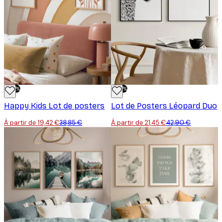
-50%
-50%
Happy Kids Lot de posters
Lot de Posters Léopard Duo
À partir de 19,42 €
38,85 €
À partir de 21,45 €
42,90 €