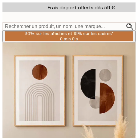
Skip
Frais de port offerts dès 59 €
to
main
content.
Rechercher un produit, un nom, une marque...
30% sur les affiches et 15% sur les cadres*
0 min
0 s
Valable
jusqu'au
:
2026-
08-
06