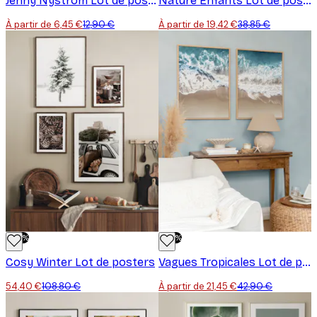
Jenny Nyström Lot de posters
Nature Enfants Lot de posters
À partir de 6,45 €
12,90 €
À partir de 19,42 €
38,85 €
-50%
-50%
Cosy Winter Lot de posters
Vagues Tropicales Lot de posters
54,40 €
108,80 €
À partir de 21,45 €
42,90 €