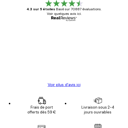
4.3 sur 5 étoiles
Basé sur 70887 évaluations.
Voir quelques avis ici.
Acheteur vérifié
Avis
des
Satisfaite !
clients
4 juin
Christelle K
Voir plus d’avis ici
Frais de port
Livraison sous 2-4
offerts dès 59 €
jours ouvrables
Email