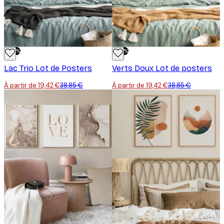
-50%
-50%
Lac Trio Lot de Posters
Verts Doux Lot de posters
À partir de 19,42 €
38,85 €
À partir de 19,42 €
38,85 €