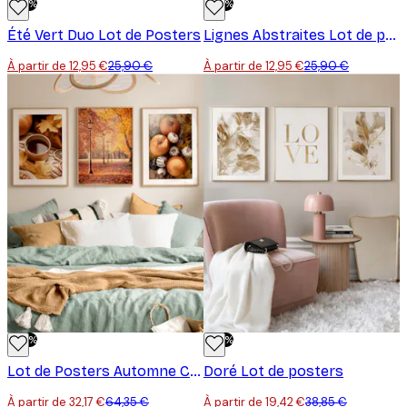
-50%
-50%
Été Vert Duo Lot de Posters
Lignes Abstraites Lot de posters
À partir de 12,95 €
25,90 €
À partir de 12,95 €
25,90 €
-50%
-50%
Lot de Posters Automne Chaleureux
Doré Lot de posters
À partir de 32,17 €
64,35 €
À partir de 19,42 €
38,85 €