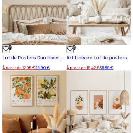
-50%
-50%
Lot de Posters Duo Hiver Calme
Art Linéaire Lot de posters
À partir de 12,95 €
25,90 €
À partir de 19,42 €
38,85 €