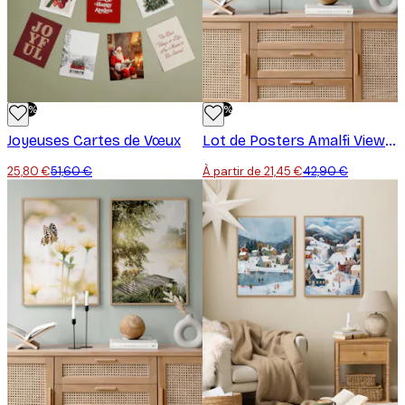
-50%
-50%
Joyeuses Cartes de Vœux
Lot de Posters Amalfi View Duo
25,80 €
51,60 €
À partir de 21,45 €
42,90 €