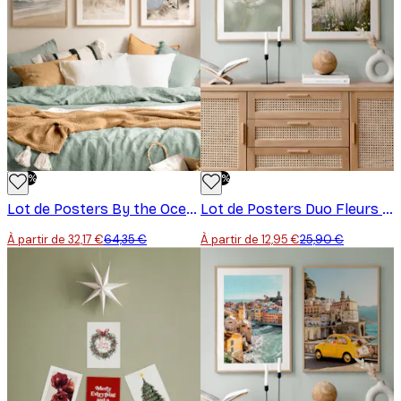
-50%
-50%
Lot de Posters By the Ocean
Lot de Posters Duo Fleurs Sauvages
À partir de 32,17 €
64,35 €
À partir de 12,95 €
25,90 €