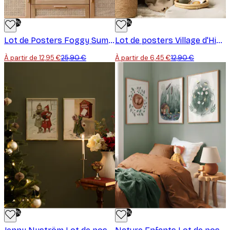
-50%
-50%
Lot de Posters Foggy Summer Duo
Lot de posters Village d'Hiver
À partir de 12,95 €
25,90 €
À partir de 6,45 €
12,90 €
-50%
-50%