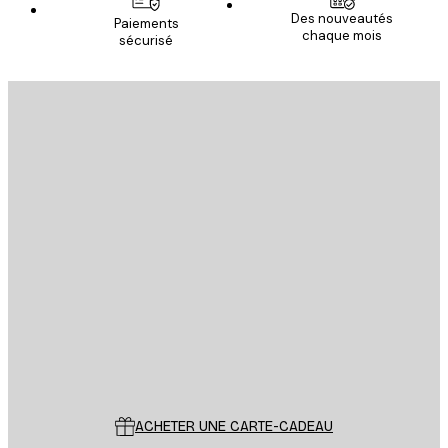
Des nouveautés
Paiements
chaque mois
sécurisé
S'INSCRIRE
politique de confidentialité
Email
ENVOYER
Store
Poster Store
Service Client
ACHETER UNE CARTE-CADEAU