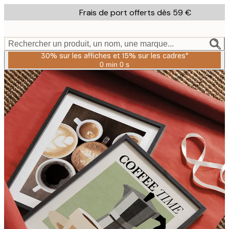
Skip
Frais de port offerts dès 59 €
to
main
content.
Rechercher un produit, un nom, une marque...
30% sur les affiches et 15% sur les cadres*
0 min
0 s
Valable
jusqu'au
:
2026-
08-
06