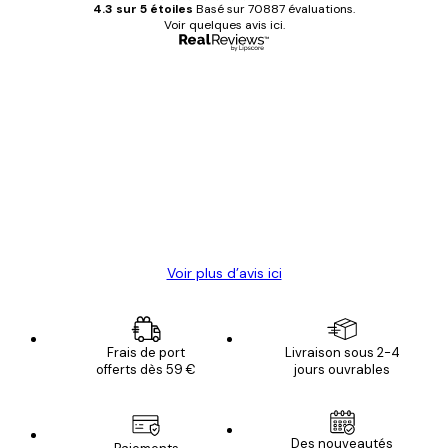
4.3 sur 5 étoiles
Basé sur 70887 évaluations.
Voir quelques avis ici.
Acheteur vérifié
Avis
des
Satisfaite !
clients
4 juin
Christelle K
Voir plus d’avis ici
Frais de port
Livraison sous 2-4
offerts dès 59 €
jours ouvrables
Email
Des nouveautés