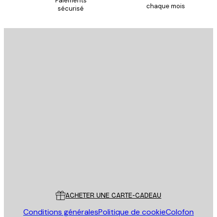
Paiements
chaque mois
sécurisé
S'INSCRIRE
politique de confidentialité
Email
ENVOYER
Store
Poster Store
Service Client
ACHETER UNE CARTE-CADEAU
Conditions générales
Politique de cookie
Colofon