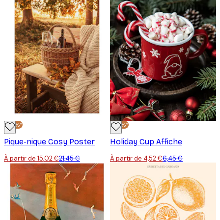
-30%*
-30%*
Pique-nique Cosy Poster
Holiday Cup Affiche
À partir de 15,02 €
21,45 €
À partir de 4,52 €
6,45 €