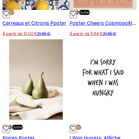
-30%*
-70%
Outlet
Carreaux et Citrons Poster
Poster Cheers Cosmopolitan
À partir de 15,02 €
21,45 €
À partir de 5,84 €
21,45 €
-70%
Outlet
-30%*
Poires Poster
I Was Hungry. Affiche