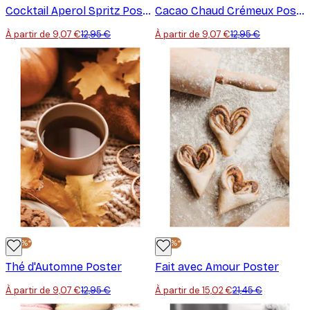
Cocktail Aperol Spritz Poster
Cacao Chaud Crémeux Poster
À partir de 9,07 €
12,95 €
À partir de 9,07 €
12,95 €
-30%*
-30%*
Thé d'Automne Poster
Fait avec Amour Poster
À partir de 9,07 €
12,95 €
À partir de 15,02 €
21,45 €