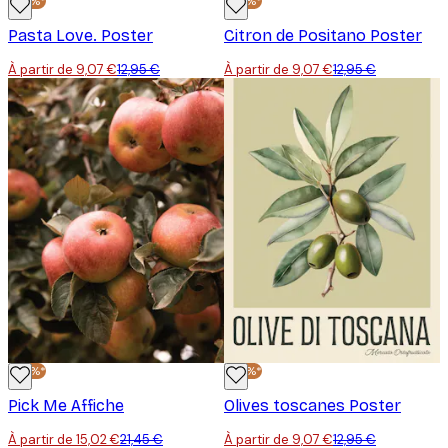
-30%*
-30%*
Pasta Love. Poster
Citron de Positano Poster
À partir de 9,07 €
12,95 €
À partir de 9,07 €
12,95 €
-30%*
-30%*
Pick Me Affiche
Olives toscanes Poster
À partir de 15,02 €
21,45 €
À partir de 9,07 €
12,95 €