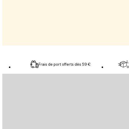
Cuisine
Photographies
L
Frais de port offerts dès 59 €
o
Email
ENVOYER