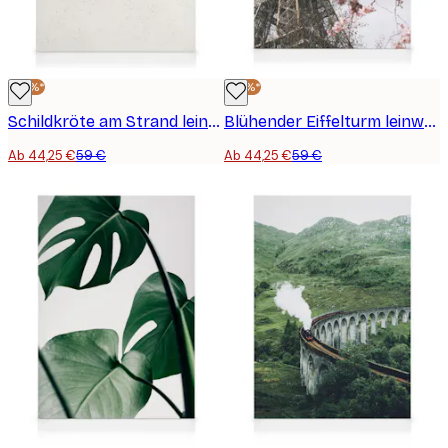
-25%*
-25%*
Schildkröte am Strand leinwand
Blühender Eiffelturm leinwand
Ab 44,25 €
59 €
Ab 44,25 €
59 €