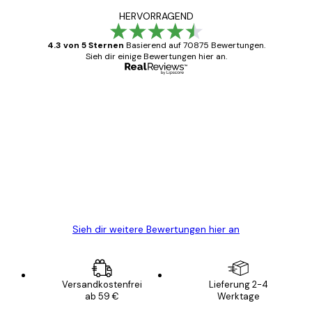
HERVORRAGEND
4.3 von 5 Sternen
Basierend auf 70875 Bewertungen.
Sieh dir einige Bewertungen hier an.
Verifizierter Käufer
Kundenbewertungen
Alles wie immer zügig, schnell, sicher
verpackt und ein stressfreier Einkauf
gewesen.
5 Jun
Edit D
Sieh dir weitere Bewertungen hier an
Versandkostenfrei
Lieferung 2-4
ab 59 €
Werktage