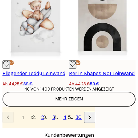
-25%*
-25%*
Fliegender Teddy Leinwand
Berlin Shapes No1 Leinwand
Ab 44,25 €
59 €
Ab 44,25 €
59 €
48 VON 1409 PRODUKTEN WERDEN ANGEZEIGT
MEHR ZEIGEN
2
3
4
…
30
1
Kundenbewertungen