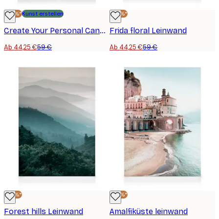
-25%*
Kunst erstellen
-25%*
Create Your Personal Canvas
Frida floral Leinwand
Ab 44,25 €
59 €
Ab 44,25 €
59 €
-25%*
-25%*
Forest hills Leinwand
Amalfiküste leinwand