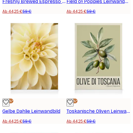
Freshly Brewed Espresso Leinwand
Field of Poppies Leinwandbild
Ab 44,25 €
59 €
Ab 44,25 €
59 €
-25%*
-25%*
Gelbe Dahlie Leinwandbild
Toskanische Oliven Leinwandbild
Ab 44,25 €
59 €
Ab 44,25 €
59 €