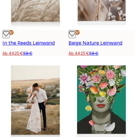
-25%*
-25%*
In the Reeds Leinwand
Beige Nature Leinwand
Ab 44,25 €
59 €
Ab 44,25 €
59 €